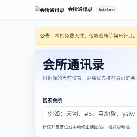
上海qm
上海新茶嫩茶微信
**上海新茶嫩茶微
*探索上海新茶嫩茶市场
随着现代消费者对健康饮品的需求不断增长，茶叶行