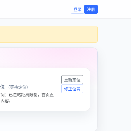
海外菜资源
搜
索：
近期文章
上海喝茶的地方推荐VS酒店会所：隐
私谁更好？