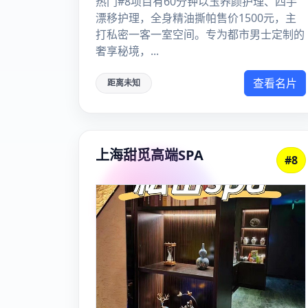
### 
除了高品质的茶叶产品和丰富的茶文化内容，微信平
定期推出打折促销、限时秒杀、会员积分等活动，让
者社群，与志同道合的人一起讨论茶叶的选择与品饮
让消费者
随着上海新茶嫩茶市场的不断发展，微信平台成为了
茶文化知识、个性化的定制服务，还是新鲜的即时配
择。通过这些平台，消费者不仅能品尝到最