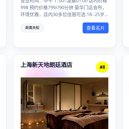
是最佳选择。
5. 优惠活动与社群互动
台上还有各种优惠活动和社群互动，增加了消费者的购买粘性。平台
消费者享受到更多实惠。而茶友们也可以在这些平台上加入茶叶爱好
经验。这种互动性和社群文化的营造，让茶叶购物变得更加有趣，也
之间的交流更加紧密。
### 总结
茶叶商家与消费者之间重要的桥梁。无论是便捷的购物体验、丰富的
送和丰富的社群互动，这些微信平台都在为广大茶友提供着更好的选
鲜活的茶叶，还能在茶的世界中收获更多的乐趣和知识。