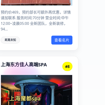
2024年9月
2024年8月
2024年7月
2024年6月
2024年5月
2024年4月
2024年3月
2024年2月
2020年10月
2020年9月